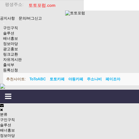
평생주소:
토토포럼.com
공지사항
문의/버그신고
구인구직
솔루션
배너홍보
정보마당
광고홍보
링크교환
자유게시판
출석부
등록신청
추천사이트:
ToToABC
토토카페
야동카페
주소나비
페이조아
분류
구인구직
솔루션
배너홍보
정보마당