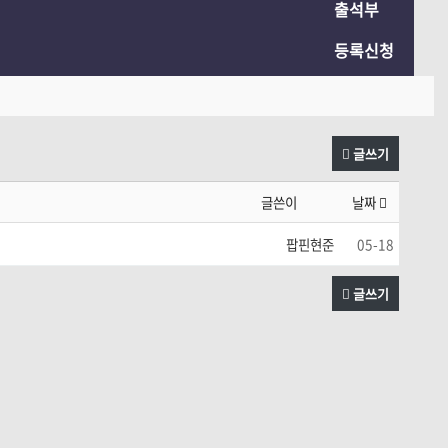
출석부
등록신청
글쓰기
글쓴이
날짜
팝핀현준
05-18
글쓰기