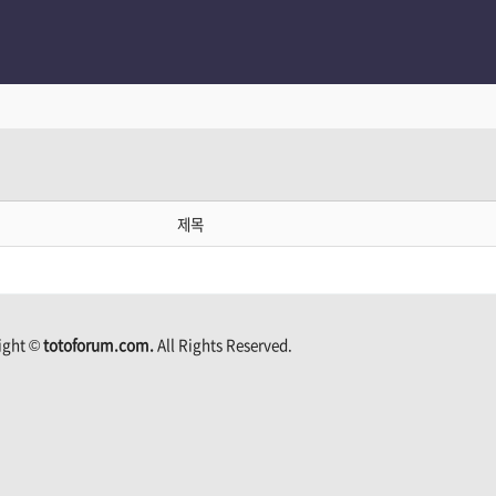
제목
ight ©
totoforum.com.
All Rights Reserved.