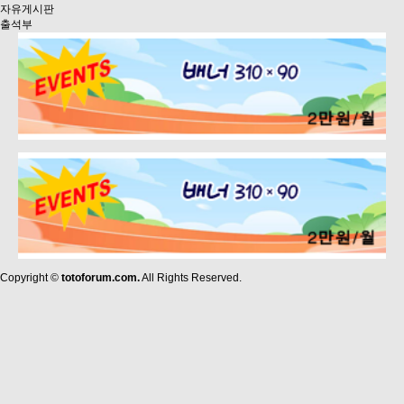
자유게시판
출석부
Copyright ©
totoforum.com.
All Rights Reserved.