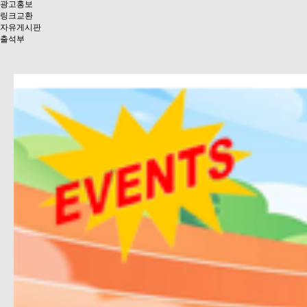
광고홍보
링크교환
자유게시판
출석부