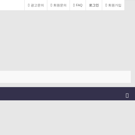
광고문의
회원문의
FAQ
로그인
회원가입