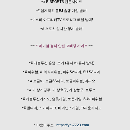
~# E-SPORTS 전문사이트
~# 업계최초 롤BJ 솔랭 매일 발매!
~# 스타 아프리카TV 프로리그 매일 발매!
~# 스포츠 실시간 항시 발매!
~~
프리미엄 정식 안전 고배당 사이트
~~
~# 레볼루션 홀덤, 포커 (유저 vs 유저 방식)
~# 파워볼, 해외식파워볼, 파워SA다리, SU.SA다리
~# 보글이, 보글SA다리, 보글파워볼, 마리오
~# 가.상개경주, 가.상축구, 가.상농구, 로투스
~# 에볼루션카지노, 슬롯게임, 토큰게임, SU어파워볼
~# 별다리, 스카이파크, 바이낸스게임, 크라운카지노
* 야옹이주소 :
https://ya-7723.com